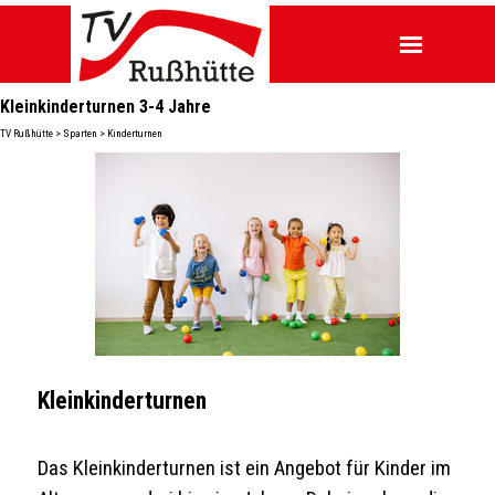
Direkt zum Seiteninhalt
Menü überspringen
Menü übers
Kleinkinderturnen 3-4 Jahre
TV Rußhütte > Sparten > Kinderturnen
Kleinkinderturnen
Das Kleinkinderturnen ist ein Angebot für Kinder im