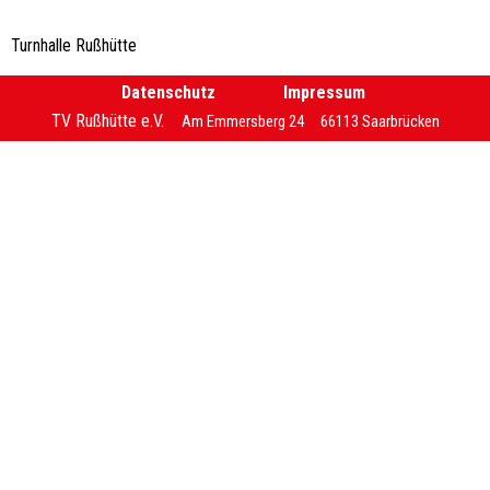
Turnhalle Rußhütte
Menü überspringen
Datenschutz
Impressum
TV Rußhütte e.V.
Am Emmersberg 24
66113 Saarbrücken
Zurück zum Seiteninhalt